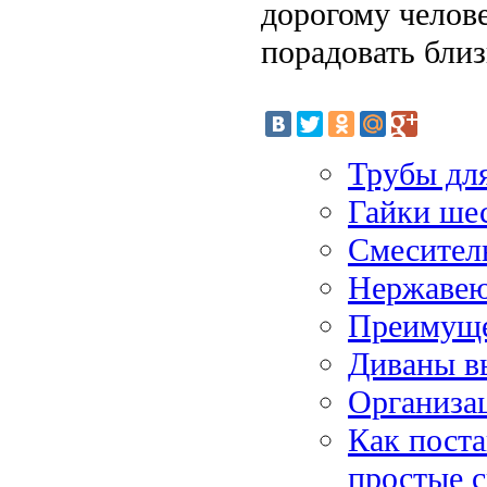
дорогому челове
порадовать близ
Трубы для
Гайки ше
Смесител
Нержавею
Преимуще
Диваны в
Организац
Как поста
простые 