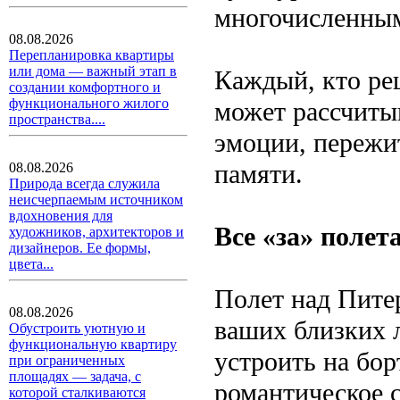
многочисленны
08.08.2026
Перепланировка квартиры
или дома — важный этап в
Каждый, кто реш
создании комфортного и
функционального жилого
может рассчитыв
пространства....
эмоции, пережит
памяти.
08.08.2026
Природа всегда служила
неисчерпаемым источником
вдохновения для
Все «за» полет
художников, архитекторов и
дизайнеров. Ее формы,
цвета...
Полет над Пите
08.08.2026
ваших близких 
Обустроить уютную и
функциональную квартиру
устроить на бо
при ограниченных
площадях — задача, с
романтическое 
которой сталкиваются