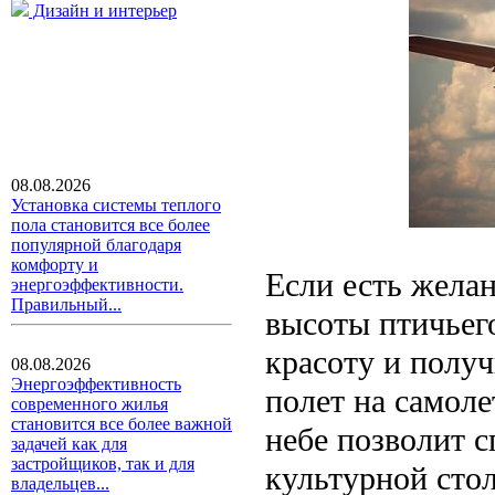
Дизайн и интерьер
08.08.2026
Установка системы теплого
пола становится все более
популярной благодаря
комфорту и
Если есть желан
энергоэффективности.
Правильный...
высоты птичьего
красоту и получ
08.08.2026
Энергоэффективность
полет на самоле
современного жилья
становится все более важной
небе позволит 
задачей как для
застройщиков, так и для
культурной сто
владельцев...