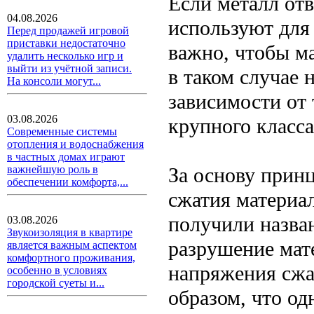
Если металл отв
04.08.2026
используют для
Перед продажей игровой
приставки недостаточно
важно, чтобы ма
удалить несколько игр и
выйти из учётной записи.
в таком случае 
На консоли могут...
зависимости от 
03.08.2026
крупного класса
Современные системы
отопления и водоснабжения
в частных домах играют
За основу принц
важнейшую роль в
обеспечении комфорта,...
сжатия материа
получили назва
03.08.2026
Звукоизоляция в квартире
разрушение мат
является важным аспектом
комфортного проживания,
напряжения сжа
особенно в условиях
городской суеты и...
образом, что од