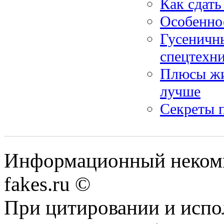
Как сдать
Особеннос
Гусеничны
спецтехн
Плюсы жив
лучше
Секреты 
Информационный некомме
fakes.ru ©
При цитировании и испо