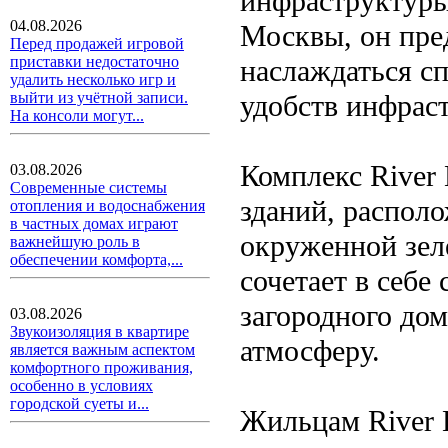
инфраструктуры
04.08.2026
Москвы, он пре
Перед продажей игровой
приставки недостаточно
наслаждаться сп
удалить несколько игр и
удобств инфрас
выйти из учётной записи.
На консоли могут...
Комплекс River
03.08.2026
Современные системы
зданий, распол
отопления и водоснабжения
в частных домах играют
окруженной зел
важнейшую роль в
обеспечении комфорта,...
сочетает в себе
загородного дом
03.08.2026
Звукоизоляция в квартире
атмосферу.
является важным аспектом
комфортного проживания,
особенно в условиях
городской суеты и...
Жильцам River 