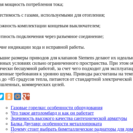
кая мощность потребления тока;
местимость с газами, используемыми для отопления;
можность комплектации концевым выключателем;
тупность подключения через разъемное соединение;
ичие индикации хода и исправной работы.
ьшие размеры приводов для клапанов Siemens делают их идеаль
енных условиях сильно ограниченного пространства. При этом о
ически бесшумной работой, за счет чего подходит для эксплуат
енные требования к уровню шума. Приводы рассчитаны на темп
 до +85 градусов тепла, питаются от стандартной электрической
шленных, коммерческих целей.
Газовые горелки: особенности оборудования
Что такое автоломбард и как он работает
Значимость высокого качества сантехнической арматуры
Балка Двутавр: особенности металлопроката
Почему стоит выбрать биметаллические радиаторы для дом