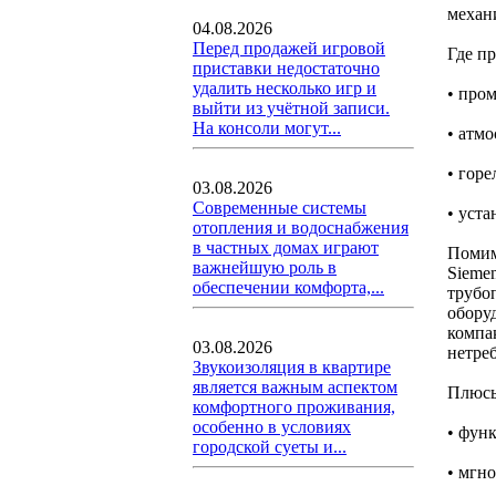
механ
04.08.2026
Перед продажей игровой
Где п
приставки недостаточно
удалить несколько игр и
• про
выйти из учётной записи.
На консоли могут...
• атм
• гор
03.08.2026
Современные системы
• уста
отопления и водоснабжения
в частных домах играют
Помим
важнейшую роль в
Sieme
обеспечении комфорта,...
трубо
обору
компа
03.08.2026
нетре
Звукоизоляция в квартире
является важным аспектом
Плюсы
комфортного проживания,
особенно в условиях
• фун
городской суеты и...
• мгн