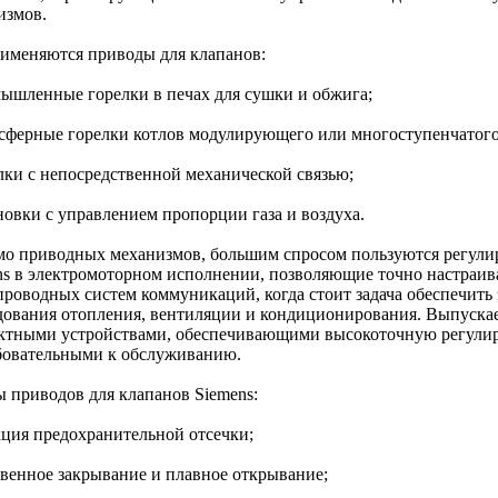
измов.
рименяются приводы для клапанов:
мышленные горелки в печах для сушки и обжига;
осферные горелки котлов модулирующего или многоступенчатого
елки с непосредственной механической связью;
новки с управлением пропорции газа и воздуха.
о приводных механизмов, большим спросом пользуются регули
ns в электромоторном исполнении, позволяющие точно настраив
проводных систем коммуникаций, когда стоит задача обеспечить
дования отопления, вентиляции и кондиционирования. Выпуска
ктными устройствами, обеспечивающими высокоточную регулир
бовательными к обслуживанию.
 приводов для клапанов Siemens:
кция предохранительной отсечки;
овенное закрывание и плавное открывание;