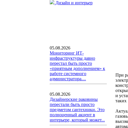
Дизайн и интерьер
05.08.2026
Мониторинг ИТ-
инфраструктуры давно
перестал быть просто
«приятным дополнением» к
работе системного
При р
администратора....
элект
конст
откры
05.08.2026
и уст
Дизайнерские раковины
таких
перестали быть просто
предметом сантехники. Это
Актуа
полноценный акцент в
газов
интерьере, который может...
высок
автом