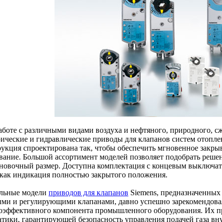
аботе с различными видами воздуха и нефтяного, природного, с
рические и гидравлические приводы для клапанов систем отопле
рукция спроектирована так, чтобы обеспечить мгновенное закры
вание. Большой ассортимент моделей позволяет подобрать реше
ановочный размер. Доступна комплектация с концевым выключат
 как индикация полностью закрытого положения.
льные модели
приводов для клапанов
Siemens, предназначенных 
ыми и регулирующими клапанами, давно успешно зарекомендовал
оэффективного компонента промышленного оборудования. Их п
атики, гарантирующей безопасность управления подачей газа вн