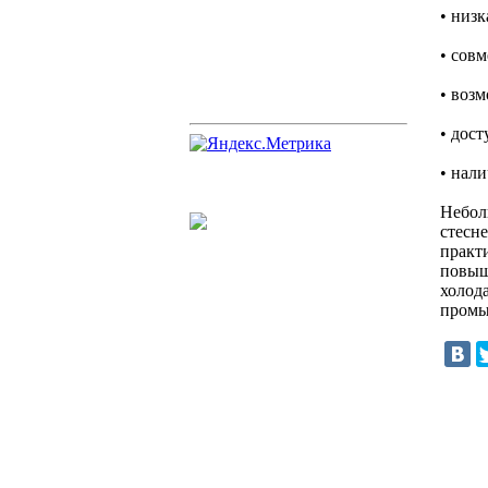
• низ
• сов
• воз
• дос
• нал
Небол
стесн
практ
повыш
холода
промы