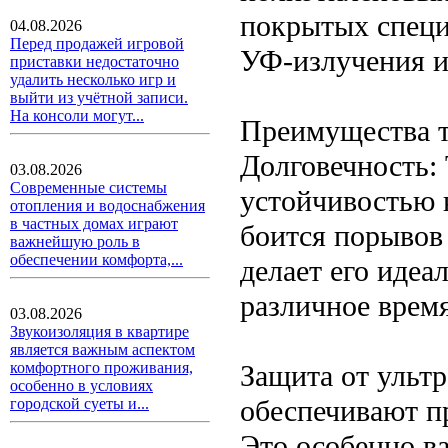
покрытых специ
04.08.2026
Перед продажей игровой
УФ-излучения и
приставки недостаточно
удалить несколько игр и
выйти из учётной записи.
На консоли могут...
Преимущества т
Долговечность:
03.08.2026
Современные системы
устойчивостью 
отопления и водоснабжения
в частных домах играют
боится порывов 
важнейшую роль в
обеспечении комфорта,...
делает его иде
различное время
03.08.2026
Звукоизоляция в квартире
является важным аспектом
Защита от ультр
комфортного проживания,
особенно в условиях
обеспечивают п
городской суеты и...
Это особенно в