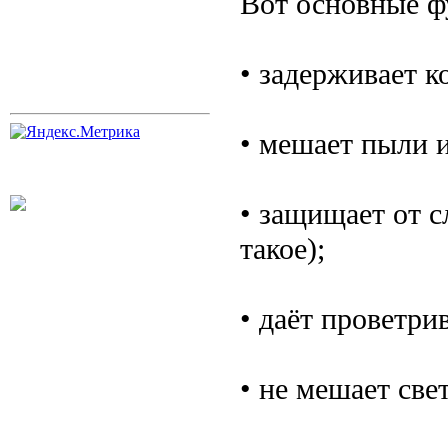
Вот основные ф
• задерживает к
• мешает пыли и
• защищает от с
такое);
• даёт проветри
• не мешает све