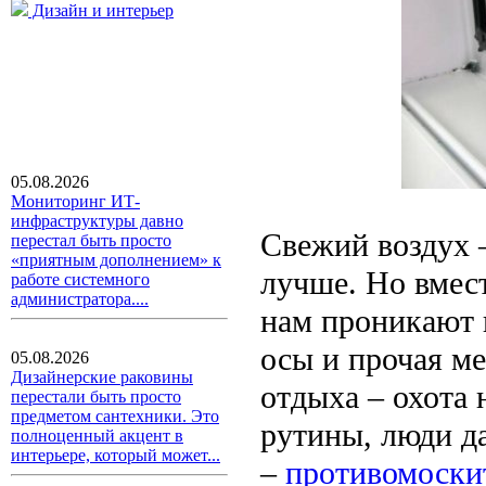
Дизайн и интерьер
05.08.2026
Мониторинг ИТ-
инфраструктуры давно
Свежий воздух 
перестал быть просто
«приятным дополнением» к
лучше. Но вмест
работе системного
администратора....
нам проникают 
осы и прочая ме
05.08.2026
Дизайнерские раковины
отдыха – охота 
перестали быть просто
предметом сантехники. Это
рутины, люди д
полноценный акцент в
интерьере, который может...
–
противомоски