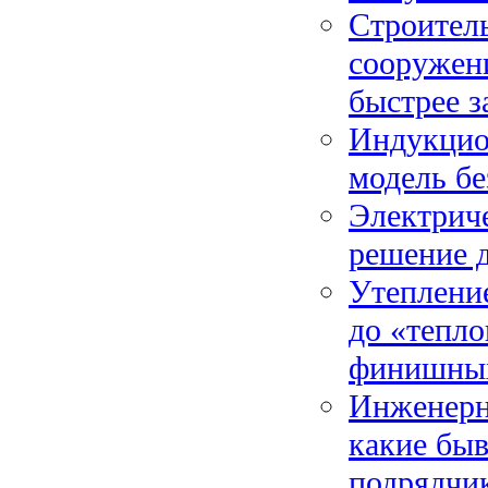
Строител
сооружени
быстрее 
Индукцио
модель бе
Электрич
решение 
Утепление
до «тепло
финишны
Инженерн
какие быв
подрядчи