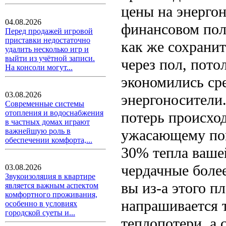
цены на энергон
04.08.2026
финансовом пол
Перед продажей игровой
приставки недостаточно
как же сохранит
удалить несколько игр и
выйти из учётной записи.
через пол, пото
На консоли могут...
экономились сре
03.08.2026
энергоносители
Современные системы
отопления и водоснабжения
потерь происход
в частных домах играют
важнейшую роль в
ужасающему пок
обеспечении комфорта,...
30% тепла вашей
чердачные более
03.08.2026
Звукоизоляция в квартире
вы из-а этого пл
является важным аспектом
комфортного проживания,
напрашивается 
особенно в условиях
городской суеты и...
теплопотери, а