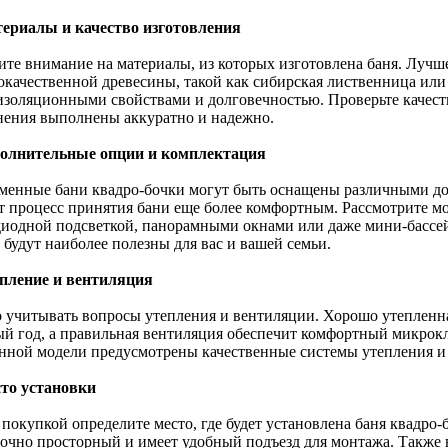
териалы и качество изготовления
ите внимание на материалы, из которых изготовлена баня. Лучш
окачественной древесины, такой как сибирская лиственница или
изоляционными свойствами и долговечностью. Проверьте качество
нения выполнены аккуратно и надежно.
полнительные опции и комплектация
менные бани квадро-бочки могут быть оснащены различными д
т процесс принятия бани еще более комфортным. Рассмотрите м
диодной подсветкой, панорамными окнами или даже мини-бассей
 будут наиболее полезны для вас и вашей семьи.
епление и вентиляция
 учитывать вопросы утепления и вентиляции. Хорошо утепленна
ый год, а правильная вентиляция обеспечит комфортный микрокл
нной модели предусмотрены качественные системы утепления и
сто установки
покупкой определите место, где будет установлена баня квадро-б
точно просторный и имеет удобный подъезд для монтажа. Также