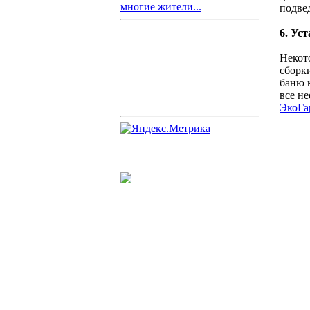
многие жители...
подве
6. Ус
Некот
сборки
баню 
все н
ЭкоГа