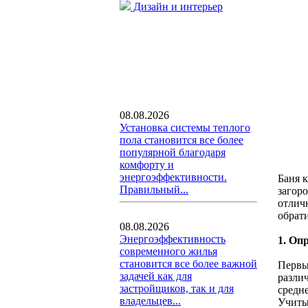
Дизайн и интерьер
08.08.2026
Установка системы теплого
пола становится все более
популярной благодаря
комфорту и
энергоэффективности.
Баня к
Правильный...
загор
отлич
обрат
08.08.2026
Энергоэффективность
1. Оп
современного жилья
становится все более важной
Первы
задачей как для
разли
застройщиков, так и для
средне
владельцев...
Учиты