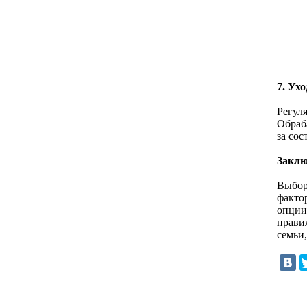
7. Ух
Регул
Обраб
за со
Заклю
Выбор
факто
опции
прави
семьи,