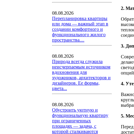
2. Ма
08.08.2026
Перепланировка квартиры
Обрат
или дома — важный этап в
высок
создании комфортного и
тепло
функционального жилого
соеди
пространства....
3. До
08.08.2026
Совре
Природа всегда служила
делаю
неисчерпаемым источником
свето
вдохновения для
опций
художников, архитекторов и
дизайнеров. Ее формы,
4. Ут
цвета...
Важно
кругл
08.08.2026
выбра
Обустроить уютную и
функциональную квартиру
5. Ме
при ограниченных
площадях — задача, с
Перед 
которой сталкиваются
доста