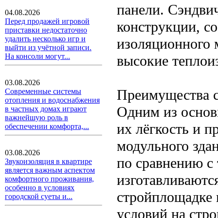
панели. Сэндви
04.08.2026
Перед продажей игровой
конструкции, с
приставки недостаточно
удалить несколько игр и
изоляционного 
выйти из учётной записи.
На консоли могут...
высокие теплои
03.08.2026
Преимущества с
Современные системы
отопления и водоснабжения
Одним из основ
в частных домах играют
важнейшую роль в
их лёгкость и п
обеспечении комфорта,...
модульного зда
03.08.2026
по сравнению с
Звукоизоляция в квартире
является важным аспектом
изготавливаются
комфортного проживания,
особенно в условиях
стройплощадке 
городской суеты и...
условий на стро