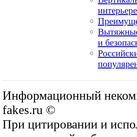
интерьере
Преимуще
Вытяжные
и безопас
Российски
популяре
Информационный некомме
fakes.ru ©
При цитировании и испо