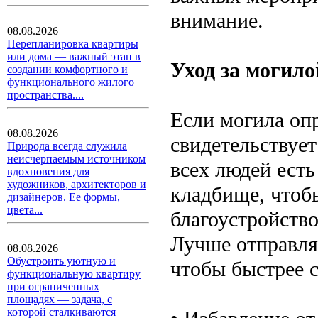
внимание.
08.08.2026
Перепланировка квартиры
или дома — важный этап в
Уход за могил
создании комфортного и
функционального жилого
пространства....
Если могила опр
08.08.2026
свидетельствует
Природа всегда служила
неисчерпаемым источником
всех людей ест
вдохновения для
художников, архитекторов и
кладбище, чтоб
дизайнеров. Ее формы,
цвета...
благоустройство
Лучше отправлят
08.08.2026
Обустроить уютную и
чтобы быстрее 
функциональную квартиру
при ограниченных
площадях — задача, с
которой сталкиваются