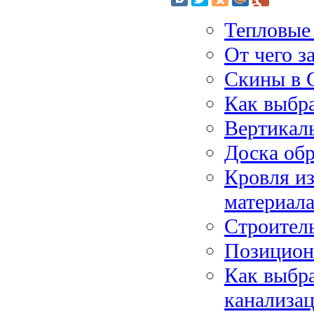
Тепловые
От чего з
Скины в 
Как выбра
Вертикаль
Доска обр
Кровля и
материал
Строител
Позициони
Как выбра
канализа