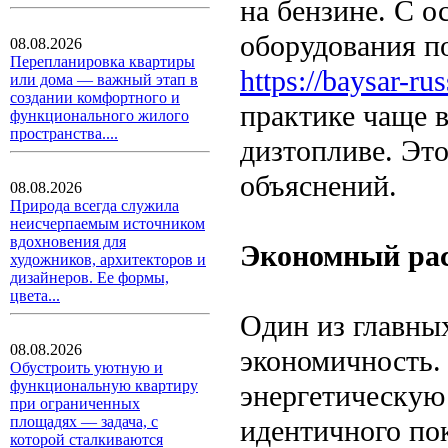
на бензине. С о
оборудования п
08.08.2026
Перепланировка квартиры
https://baysar-ru
или дома — важный этап в
создании комфортного и
практике чаще 
функционального жилого
пространства....
дизтопливе. Это
объяснений.
08.08.2026
Природа всегда служила
неисчерпаемым источником
вдохновения для
Экономный рас
художников, архитекторов и
дизайнеров. Ее формы,
цвета...
Один из главны
08.08.2026
экономичность.
Обустроить уютную и
функциональную квартиру
энергетическую
при ограниченных
площадях — задача, с
идентичного по
которой сталкиваются