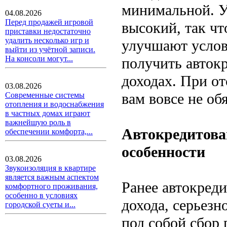
минимальной. У
04.08.2026
Перед продажей игровой
высокий, так чт
приставки недостаточно
удалить несколько игр и
улучшают услов
выйти из учётной записи.
На консоли могут...
получить автокр
доходах. При о
03.08.2026
вам вовсе не об
Современные системы
отопления и водоснабжения
в частных домах играют
важнейшую роль в
Автокредитован
обеспечении комфорта,...
особенности
03.08.2026
Звукоизоляция в квартире
является важным аспектом
Ранее автокреди
комфортного проживания,
особенно в условиях
дохода, серьез
городской суеты и...
под собой сбор 