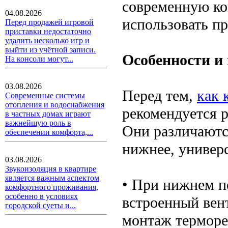
современную ко
04.08.2026
использовать пр
Перед продажей игровой
приставки недостаточно
удалить несколько игр и
выйти из учётной записи.
Особенности и
На консоли могут...
03.08.2026
Перед тем,
как 
Современные системы
отопления и водоснабжения
рекомендуется р
в частных домах играют
важнейшую роль в
Они различаютс
обеспечении комфорта,...
нижнее, универ
03.08.2026
Звукоизоляция в квартире
является важным аспектом
• При нижнем п
комфортного проживания,
особенно в условиях
встроенный вент
городской суеты и...
монтаж терморег