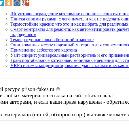
Шпунтовое ограждение котлована: основные аспекты и пр
Плитка своими руками: с чего начать и как не наделать ош
Термостойкие краски: что это и как выбрать для различны
Смарт-контракты для ремонта: как автоматизировать расчёт
подрядчиком
Температурные швы в бетонной отмостке
Оцинкованная жесть: надежный материал для современног
Применение асбестового картона
Уайт-спирит: универсальный растворитель и его применен
Транспортабельные котельные: мобильные решения для ст
VRF-системы кондиционирования: умная климатическая те
ресурс prison-fakes.ru ©
 любых материалов ссылка на сайт обязательна
ими авторами, и если ваши права нарушены - обратите
 материалов (статей, обзоров и пр.) вы также можете