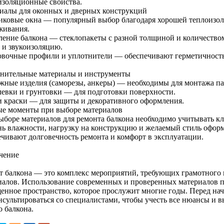
изоляционные свойства.
иалы для оконных и дверных конструкций
иковые окна — популярный выбор благодаря хорошей теплоизоля
живания.
ление балкона — стеклопакеты с разной толщиной и количество
- и звукоизоляцию.
овочные профили и уплотнители — обеспечивают герметичность
нительные материалы и инструменты
жные изделия (саморезы, анкеры) — необходимы для монтажа пан
евки и грунтовки — для подготовки поверхности.
и краски — для защиты и декоративного оформления.
е моменты при выборе материалов
ыборе материалов для ремонта балкона необходимо учитывать кл
нь влажности, нагрузку на конструкцию и желаемый стиль офор
ечивают долговечность ремонта и комфорт в эксплуатации.
чение
т балкона — это комплекс мероприятий, требующих грамотного 
иалов. Использование современных и проверенных материалов по
енное пространство, которое прослужит многие годы. Перед нач
нсультироваться со специалистами, чтобы учесть все нюансы и 
о балкона.