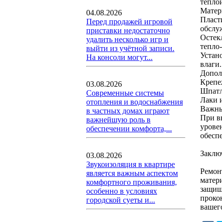
тепло
Матер
04.08.2026
Пласт
Перед продажей игровой
обслу
приставки недостаточно
Остек
удалить несколько игр и
тепло
выйти из учётной записи.
Устан
На консоли могут...
влаги.
Допол
Крепе
03.08.2026
Шпатл
Современные системы
Лаки 
отопления и водоснабжения
Важны
в частных домах играют
При в
важнейшую роль в
урове
обеспечении комфорта,...
обесп
Заклю
03.08.2026
Звукоизоляция в квартире
Ремон
является важным аспектом
матер
комфортного проживания,
защищ
особенно в условиях
проко
городской суеты и...
вашег