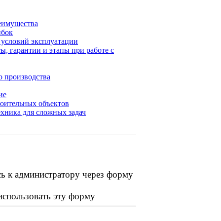
еимущества
ибок
х условий эксплуатации
ы, гарантии и этапы при работе с
о производства
ие
роительных объектов
хника для сложных задач
сь к администратору через форму
 использовать эту форму