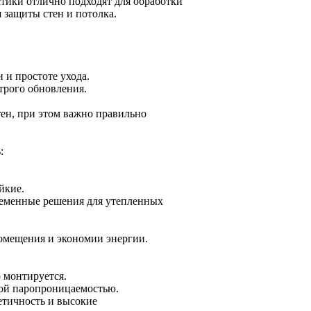
тики отлично подходят для обработки
 защиты стен и потолка.
 и простоте ухода.
трого обновления.
ен, при этом важно правильно
:
йкие.
ременные решения для утепленных
омещения и экономии энергии.
 монтируется.
кой паропроницаемостью.
етичность и высокие