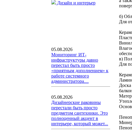
а так
Дизайн и интерьер
повер
б) Об
Для о
Керам
Пласт
Винил
Влаго
05.08.2026
обесп
Мониторинг ИТ-
в) По
инфраструктуры давно
Для п
перестал быть просто
«приятным дополнением» к
Керам
работе системного
Ламин
администратора....
Доска
балко
Матер
05.08.2026
Утепл
Дизайнерские раковины
Основ
перестали быть просто
предметом сантехники. Это
Пеноп
полноценный акцент в
Минер
интерьере, который может...
Пеноп