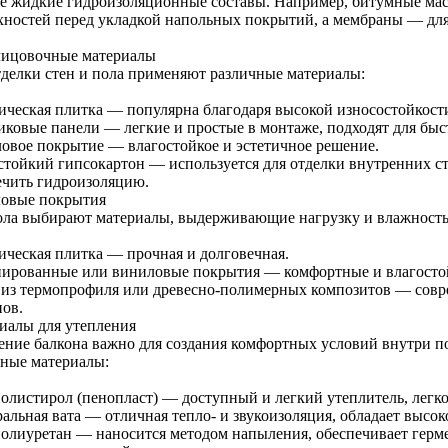
же жидкие гидроизоляционные составы. Например, битумные мас
хностей перед укладкой напольных покрытий, а мембраны — для
лицовочные материалы
тделки стен и пола применяют различные материалы:
ическая плитка — популярна благодаря высокой износостойкости
иковые панели — легкие и простые в монтаже, подходят для быс
овое покрытие — влагостойкое и эстетичное решение.
стойкий гипсокартон — используется для отделки внутренних ст
ечить гидроизоляцию.
ловые покрытия
ола выбирают материалы, выдерживающие нагрузку и влажность
ическая плитка — прочная и долговечная.
ированные или виниловые покрытия — комфортные и влагосто
 из термопрофиля или древесно-полимерных композитов — сов
нов.
иалы для утепления
ение балкона важно для создания комфортных условий внутри п
ные материалы:
олистирол (пенопласт) — доступный и легкий утеплитель, легко
альная вата — отличная тепло- и звукоизоляция, обладает высо
олиуретан — наносится методом напыления, обеспечивает герм