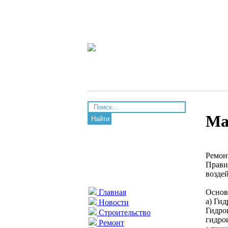
Ма
Найти
Ремон
Прави
возде
Основ
Главная
а) Ги
Новости
Гидро
Строительство
гидро
Ремонт