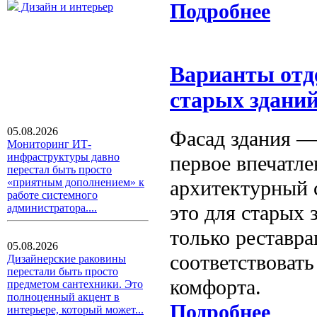
Подробнее
Дизайн и интерьер
Варианты отд
старых здани
05.08.2026
Фасад здания —
Мониторинг ИТ-
инфраструктуры давно
первое впечатле
перестал быть просто
архитектурный 
«приятным дополнением» к
работе системного
это для старых 
администратора....
только реставра
05.08.2026
соответствовать
Дизайнерские раковины
перестали быть просто
комфорта.
предметом сантехники. Это
полноценный акцент в
Подробнее
интерьере, который может...