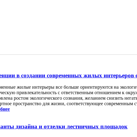
енции в создании современных жилых интерьеров 
менные жилые интерьеры все больше ориентируются на экологич
ическую привлекательность с ответственным отношением к окру
овлена ростом экологического сознания, желанием снизить негат
ртное пространство для жизни, соответствующее современным с
бнее
анты дизайна и отделки лестничных площадок