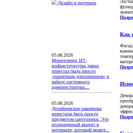
Лестн
Дизайн и интерьер
функц
значи
Подро
Как 
Фасад
важны
05.08.2026
темпе
Мониторинг ИТ-
матер
инфраструктуры давно
Подро
перестал быть просто
«приятным дополнением» к
работе системного
Испо
администратора....
Декор
преоб
05.08.2026
декор
Дизайнерские раковины
эффек
перестали быть просто
Подро
предметом сантехники. Это
полноценный акцент в
интерьере, который может...