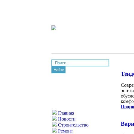
Найти
Тенд
Совре
эстет
обусл
комфо
Подро
Главная
Новости
Вари
Строительство
Ремонт