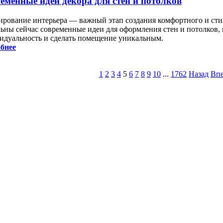
еменные идеи декора для стен и потолков
ирование интерьера — важный этап создания комфортного и сти
льны сейчас современные идеи для оформления стен и потолков,
идуальность и сделать помещение уникальным.
бнее
1
2
3
4
5
6
7
8
9
10
...
1762
Назад
Впе