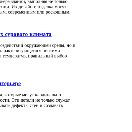
ьера зданий, выполняя не только
ении. Их дизайн и отделка могут
тным, современным или роскошным.
ях сурового климата
воздействий окружающей среды, но и
 характеризующегося низкими
и температур, правильный выбор
нтерьере
, которые могут кардинально
ости. Эти детали не только служат
вать дефекты стен и создавать