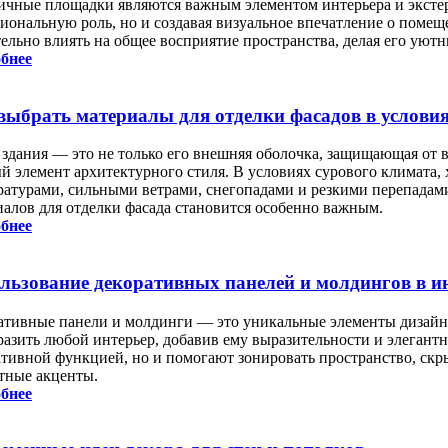
ичные площадки являются важным элементом интерьера и экстер
иональную роль, но и создавая визуальное впечатление о помещ
тельно влиять на общее восприятие пространства, делая его ую
бнее
выбрать материалы для отделки фасадов в услови
 здания — это не только его внешняя оболочка, защищающая от 
й элемент архитектурного стиля. В условиях сурового климата,
ратурами, сильными ветрами, снегопадами и резкими перепадам
иалов для отделки фасада становится особенно важным.
бнее
льзование декоративных панелей и молдингов в и
ативные панели и молдинги — это уникальные элементы дизайна
разить любой интерьер, добавив ему выразительности и элегантн
ативной функцией, но и помогают зонировать пространство, скры
тные акценты.
бнее