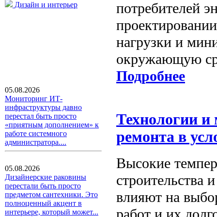
потребителей э
Дизайн и интерьер
проектировании
нагрузки и мин
окружающую ср
Подробнее
05.08.2026
Мониторинг ИТ-
инфраструктуры давно
Технологии и 
перестал быть просто
«приятным дополнением» к
ремонта в усл
работе системного
администратора....
Высокие темпер
05.08.2026
строительства 
Дизайнерские раковины
перестали быть просто
влияют на выбо
предметом сантехники. Это
полноценный акцент в
работ и их долг
интерьере, который может...