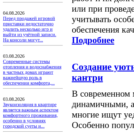
или при провед
04.08.2026
учитывать особ
Перед продажей игровой
приставки недостаточно
обеспечения кач
удалить несколько игр и
выйти из учётной записи.
Подробнее
На консоли могут...
03.08.2026
Современные системы
Создание уютн
отопления и водоснабжения
в частных домах играют
кантри
важнейшую роль в
обеспечении комфорта,...
В современном м
03.08.2026
динамичными, а
Звукоизоляция в квартире
является важным аспектом
многие ищут уе
комфортного проживания,
особенно в условиях
Особенно попул
городской суеты и...