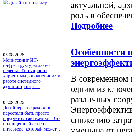
актуальной, ар
Дизайн и интерьер
роль в обеспеч
Подробнее
Особенности 
05.08.2026
Мониторинг ИТ-
энергоэффект
инфраструктуры давно
перестал быть просто
«приятным дополнением» к
В современном 
работе системного
одним из ключе
администратора....
различных соор
05.08.2026
Энергоэффектив
Дизайнерские раковины
перестали быть просто
снижению затра
предметом сантехники. Это
полноценный акцент в
уменьшают нега
интерьере, который может...