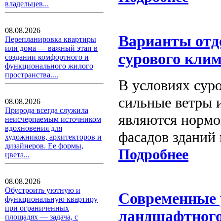
владельцев...
08.08.2026
Варианты отде
Перепланировка квартиры
или дома — важный этап в
сурового кли
создании комфортного и
функционального жилого
пространства....
В условиях суро
сильные ветры 
08.08.2026
Природа всегда служила
являются нормо
неисчерпаемым источником
вдохновения для
фасадов зданий 
художников, архитекторов и
дизайнеров. Ее формы,
Подробнее
цвета...
08.08.2026
Обустроить уютную и
Современные 
функциональную квартиру
при ограниченных
ландшафтного
площадях — задача, с