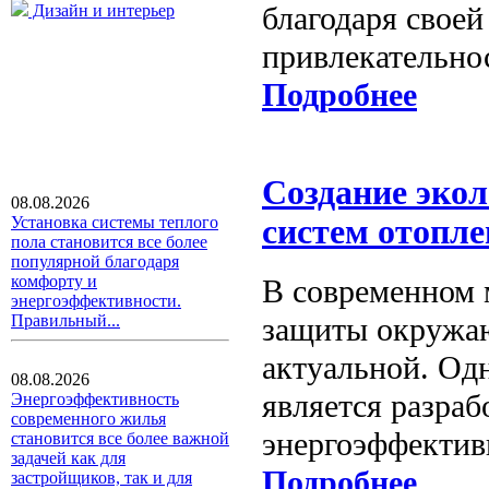
благодаря своей
Дизайн и интерьер
привлекательно
Подробнее
Создание эко
08.08.2026
Установка системы теплого
систем отопл
пола становится все более
популярной благодаря
комфорту и
В современном 
энергоэффективности.
защиты окружаю
Правильный...
актуальной. Одн
08.08.2026
является разраб
Энергоэффективность
современного жилья
энергоэффектив
становится все более важной
задачей как для
Подробнее
застройщиков, так и для