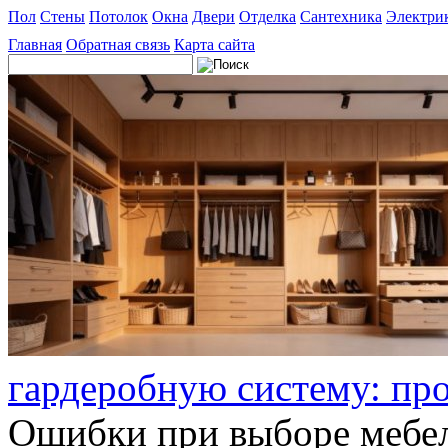
Пол
Стены
Потолок
Окна
Двери
Отделка
Сантехника
Электри
Главная
Обратная связь
Карта сайта
гардеробную систему: пр
Ошибки при выборе мебел