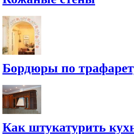
Бордюры по трафарет
Как штукатурить кух