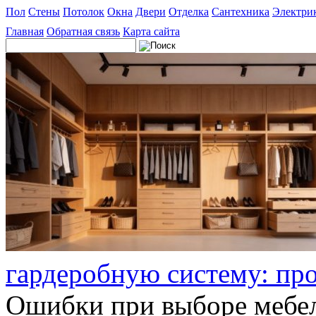
Пол
Стены
Потолок
Окна
Двери
Отделка
Сантехника
Электри
Главная
Обратная связь
Карта сайта
гардеробную систему: пр
Ошибки при выборе мебел