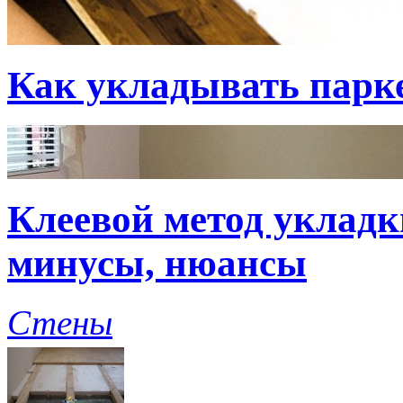
Как укладывать парк
Клеевой метод укладк
минусы, нюансы
Стены