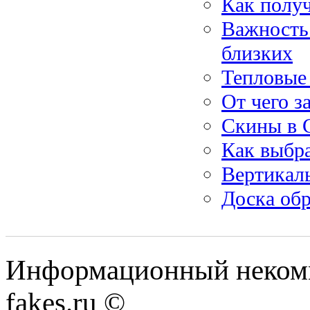
Как полу
Важность 
близких
Тепловые
От чего з
Скины в 
Как выбра
Вертикаль
Доска обр
Информационный некомме
fakes.ru ©