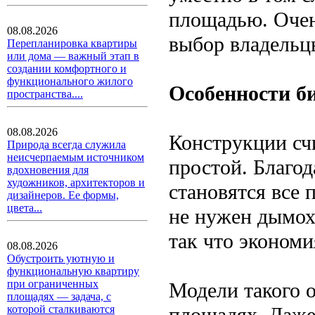
площадью. Очен
08.08.2026
выбор владельцы
Перепланировка квартиры
или дома — важный этап в
создании комфортного и
функционального жилого
Особенности б
пространства....
08.08.2026
Конструкции сч
Природа всегда служила
неисчерпаемым источником
простой. Благо
вдохновения для
художников, архитекторов и
становятся все
дизайнеров. Ее формы,
цвета...
не нужен дымох
так что экономи
08.08.2026
Обустроить уютную и
функциональную квартиру
при ограниченных
Модели такого 
площадях — задача, с
площадях. Даже
которой сталкиваются