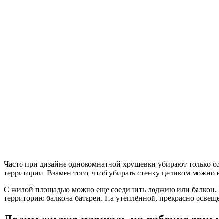
Часто при дизайне однокомнатной хрущевки убирают только одн
территории. Взамен того, чтоб убирать стенку целиком можно 
С жилой площадью можно еще соединить лоджию или балкон. Но,
территорию балкона батареи. На утеплённой, прекрасно освеще
Делим жилую площадь на рабочие зоны