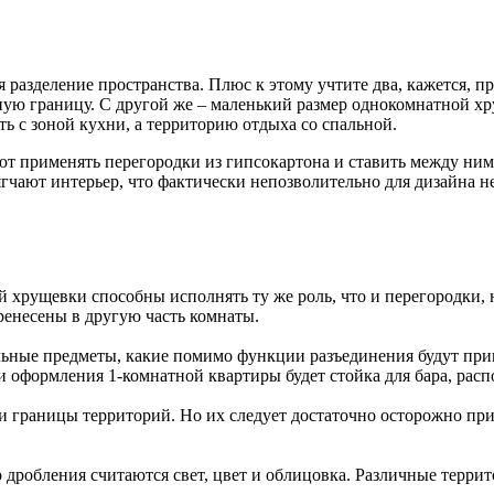
разделение пространства. Плюс к этому учтите два, кажется, п
ную границу. С другой же – маленький размер однокомнатной хр
ть с зоной кухни, а территорию отдыха со спальной.
 применять перегородки из гипсокартона и ставить между ними 
гчают интерьер, что фактически непозволительно для дизайна 
хрущевки способны исполнять ту же роль, что и перегородки, н
ренесены в другую часть комнаты.
льные предметы, какие помимо функции разъединения будут прим
 оформления 1-комнатной квартиры будет стойка для бара, расп
и границы территорий. Но их следует достаточно осторожно при
дробления считаются свет, цвет и облицовка. Различные терри