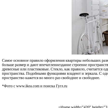
Самое основное правило оформления квартиры небольших разм
больше размер и дают впечатлениездание строение пространств
древесные или пластиковые. Стекло, как правило, считается о
пространства. Подобными функциями владеют и зеркала. С одно
пространство кажется во много раз свободнее и свободнее.
*Фото с www.ikea.com и поиска Гугл.ru
<iframe width="420" height="3