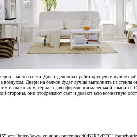
еров – много света. Для отделочных работ хрущевки лучше выб
а воздухом. Двери на балкон будет лучше выполнить из стекла о
дним из важных материала для оформления маленькой комнаты. Он
й стороны, они отображают свет и делают всю комнатную обстан
15" src="https://www.youtube.com/embed/i0tB2R2vRFQ" frameborder