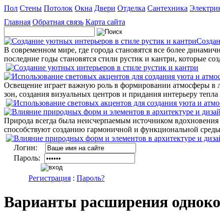
Пол
Стены
Потолок
Окна
Двери
Отделка
Сантехника
Электри
Главная
Обратная связь
Карта сайта
Создан
В современном мире, где города становятся все более динами
последние годы становятся стили рустик и кантри, которые со
Освещение играет важную роль в формировании атмосферы в 
зон, создания визуальных центров и придания интерьеру тепла 
Природа всегда была неисчерпаемым источником вдохновения д
способствуют созданию гармоничной и функциональной среды,
Логин:
Пароль:
Регистрация
:
Пароль?
Варианты расширения однок