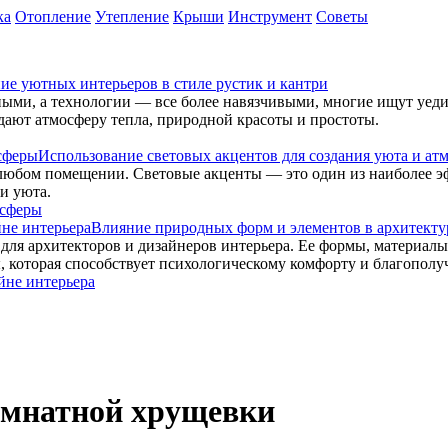
ка
Отопление
Утепление
Крыши
Инструмент
Советы
ие уютных интерьеров в стиле рустик и кантри
чными, а технологии — все более навязчивыми, многие ищут уе
здают атмосферу тепла, природной красоты и простоты.
Использование световых акцентов для создания уюта и ат
любом помещении. Световые акценты — это один из наиболее 
и уюта.
Влияние природных форм и элементов в архитектур
ля архитекторов и дизайнеров интерьера. Ее формы, материалы 
 которая способствует психологическому комфорту и благополу
омнатной хрущевки