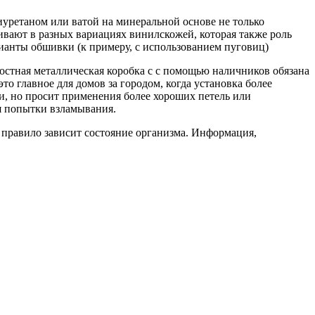
уретаном или ватой на минеральной основе не только
ивают в разных вариациях винилскожей, которая также роль
рианты обшивки (к примеру, с использованием пуговиц)
лостная металлическая коробка с с помощью наличников обязана
о главное для домов за городом, когда установка более
, но просит применения более хороших петель или
я попытки взламывания.
к правило зависит состояние организма. Информация,