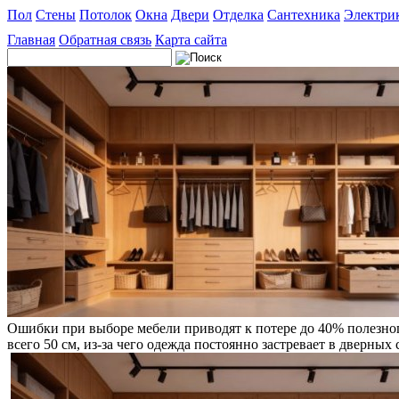
Пол
Стены
Потолок
Окна
Двери
Отделка
Сантехника
Электри
Главная
Обратная связь
Карта сайта
Ошибки при выборе мебели приводят к потере до 40% полезног
всего 50 см, из-за чего одежда постоянно застревает в дверных 