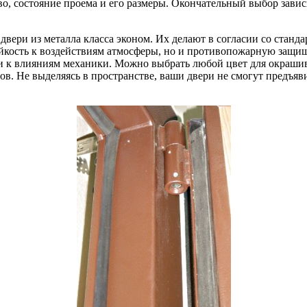
во, состояние проема и его размеры. Окончательный выбор завис
вери из металла класса эконом. Их делают в согласии со станд
тойкость к воздействиям атмосферы, но и противопожарную защи
и к влияниям механики. Можно выбрать любой цвет для окрашив
в. Не выделяясь в пространстве, ваши двери не смогут предъя