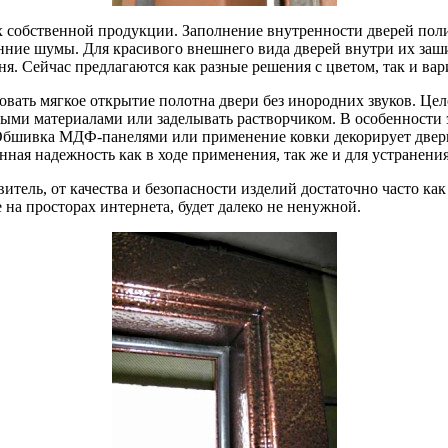
х собственной продукции. Заполнение внутренности дверей поли
онние шумы. Для красивого внешнего вида дверей внутри их заш
я. Сейчас предлагаются как разные решения с цветом, так и ва
овать мягкое открытие полотна двери без инородних звуков. Це
ыми материалами или заделывать растворчиком. В особенности эт
Обшивка МДФ-панелями или применение ковки декорирует двери
ная надежность как в ходе применения, так же и для устранени
итель, от качества и безопасности изделий достаточно часто ка
 на просторах интернета, будет далеко не ненужной.