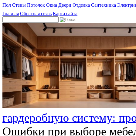
Пол
Стены
Потолок
Окна
Двери
Отделка
Сантехника
Электри
Главная
Обратная связь
Карта сайта
гардеробную систему: пр
Ошибки при выборе мебел