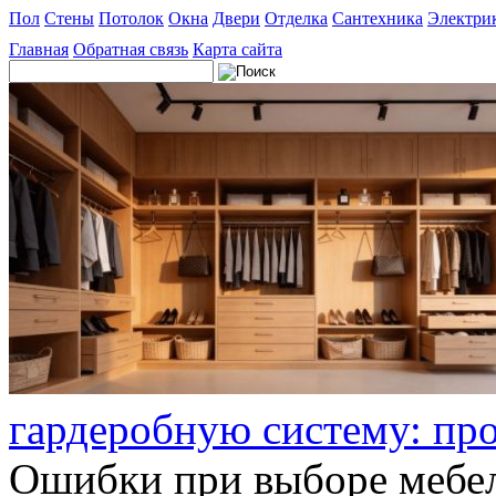
Пол
Стены
Потолок
Окна
Двери
Отделка
Сантехника
Электри
Главная
Обратная связь
Карта сайта
гардеробную систему: пр
Ошибки при выборе мебел