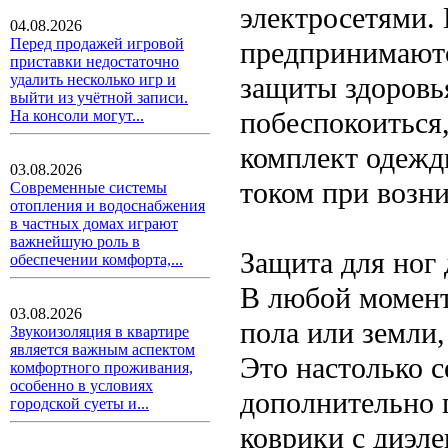
электросетями.
04.08.2026
Перед продажей игровой
предпринимаютс
приставки недостаточно
защиты здоровь
удалить несколько игр и
выйти из учётной записи.
побеспокоиться
На консоли могут...
комплект одежд
03.08.2026
током при возн
Современные системы
отопления и водоснабжения
в частных домах играют
важнейшую роль в
Защита для ног 
обеспечении комфорта,...
В любой момент
03.08.2026
пола или земли,
Звукоизоляция в квартире
является важным аспектом
Это настолько с
комфортного проживания,
особенно в условиях
дополнительно 
городской суеты и...
коврики с диэле