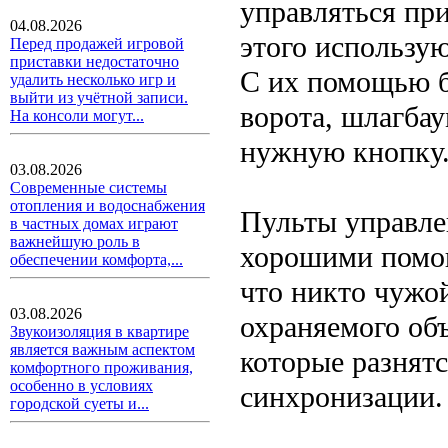
управляться пр
04.08.2026
этого использую
Перед продажей игровой
приставки недостаточно
С их помощью б
удалить несколько игр и
выйти из учётной записи.
ворота, шлагбау
На консоли могут...
нужную кнопку
03.08.2026
Современные системы
отопления и водоснабжения
Пульты управле
в частных домах играют
важнейшую роль в
хорошими помо
обеспечении комфорта,...
что никто чужо
03.08.2026
охраняемого объ
Звукоизоляция в квартире
является важным аспектом
которые разнят
комфортного проживания,
особенно в условиях
синхронизации.
городской суеты и...