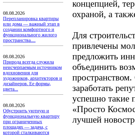
концепцией, тер
охраной, а такж
08.08.2026
Перепланировка квартиры
или дома — важный этап в
создании комфортного и
Для строительс
функционального жилого
пространства....
привлечены мол
предложить инн
08.08.2026
Природа всегда служила
объединить воз
неисчерпаемым источником
вдохновения для
пространством.
художников, архитекторов и
дизайнеров. Ее формы,
заработать реп
цвета...
успешно такие 
08.08.2026
«Просто Космос
Обустроить уютную и
функциональную квартиру
лучшей новостр
при ограниченных
площадях — задача, с
которой сталкиваются