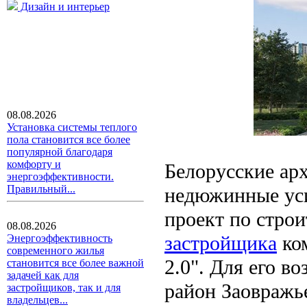
Дизайн и интерьер
08.08.2026
Установка системы теплого
пола становится все более
популярной благодаря
комфорту и
Белорусские ар
энергоэффективности.
Правильный...
недюжинные уси
проект по стро
08.08.2026
застройщика
ком
Энергоэффективность
современного жилья
2.0". Для его в
становится все более важной
задачей как для
район Заовражье
застройщиков, так и для
владельцев...