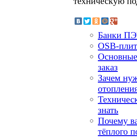
техническую по
Банки ПЭ
OSB-плит
Основные
заказ
Зачем ну
отоплени
Техничес
знать
Почему ва
тёплого п