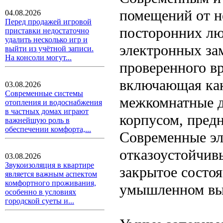
помещений от н
04.08.2026
Перед продажей игровой
посторонних люд
приставки недостаточно
удалить несколько игр и
электронных за
выйти из учётной записи.
На консоли могут...
проверенного вр
включающая как
03.08.2026
Современные системы
межкомнатные д
отопления и водоснабжения
в частных домах играют
корпусом, предн
важнейшую роль в
обеспечении комфорта,...
Современные эл
отказоустойчив
03.08.2026
Звукоизоляция в квартире
закрытое состо
является важным аспектом
комфортного проживания,
умышленном вы
особенно в условиях
городской суеты и...