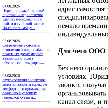
легальных осно
04.08.2026
адрес самостоят
Перед продажей игровой
приставки недостаточно
специализирова
удалить несколько игр и
немало времени 
выйти из учётной записи.
На консоли могут...
индивидуальных
03.08.2026
Современные системы
Для чего ООО 
отопления и водоснабжения
в частных домах играют
важнейшую роль в
обеспечении комфорта,...
Без него органи
условиях. Юрид
03.08.2026
Звукоизоляция в квартире
звонки, получа
является важным аспектом
комфортного проживания,
организовывать
особенно в условиях
городской суеты и...
канал связи, и 