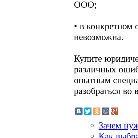
ООО;
• в конкретном
невозможна.
Купите юридиче
различных ошиб
опытным специа
разобраться во 
Зачем нуж
Как выбр