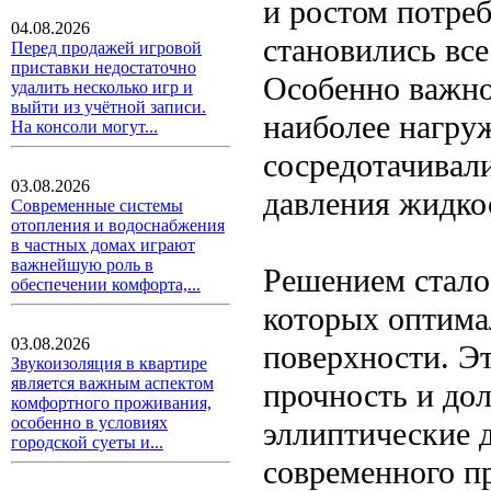
и ростом потреб
04.08.2026
становились вс
Перед продажей игровой
приставки недостаточно
Особенно важно
удалить несколько игр и
выйти из учётной записи.
наиболее нагру
На консоли могут...
сосредотачивал
03.08.2026
давления жидкос
Современные системы
отопления и водоснабжения
в частных домах играют
важнейшую роль в
Решением стало
обеспечении комфорта,...
которых оптима
03.08.2026
поверхности. Э
Звукоизоляция в квартире
является важным аспектом
прочность и до
комфортного проживания,
особенно в условиях
эллиптические 
городской суеты и...
современного п