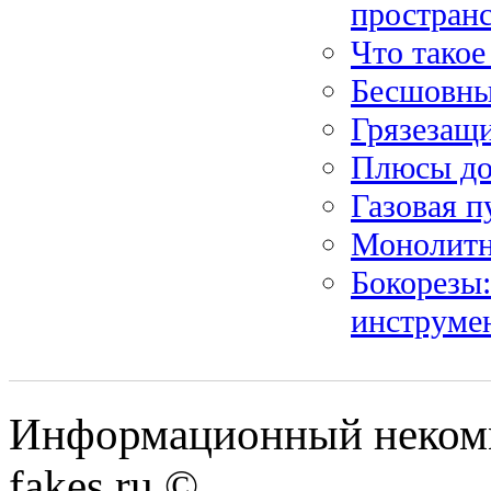
простран
Что тако
Бесшовные
Грязезащ
Плюсы до
Газовая п
Монолитн
Бокорезы:
инструме
Информационный некомме
fakes.ru ©