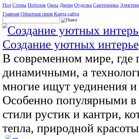
Пол
Стены
Потолок
Окна
Двери
Отделка
Сантехника
Электри
Главная
Обратная связь
Карта сайта
Создание уютных интерьер
В современном мире, где г
динамичными, а технолог
многие ищут уединения и 
Особенно популярными в 
стили рустик и кантри, к
тепла, природной красоты