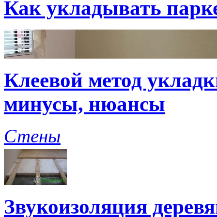
Как укладывать парк
Клеевой метод укладк
минусы, нюансы
Стены
Звукоизоляция дерев