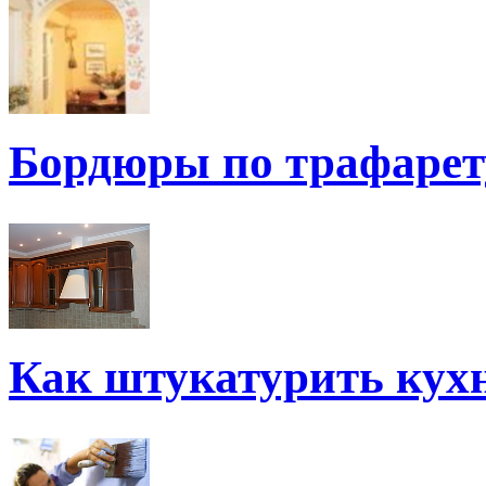
Бордюры по трафарет
Как штукатурить кух