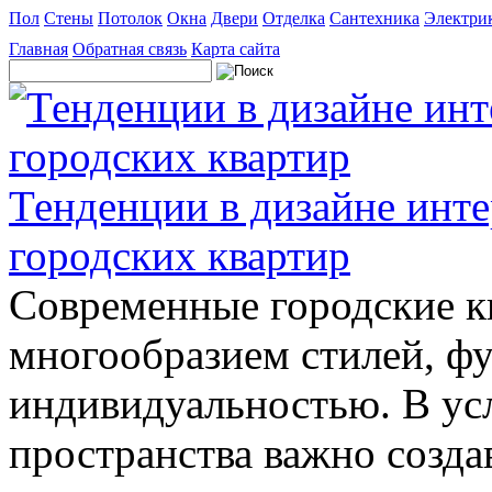
Пол
Стены
Потолок
Окна
Двери
Отделка
Сантехника
Электри
Главная
Обратная связь
Карта сайта
Тенденции в дизайне инт
городских квартир
Современные городские к
многообразием стилей, ф
индивидуальностью. В ус
пространства важно созда