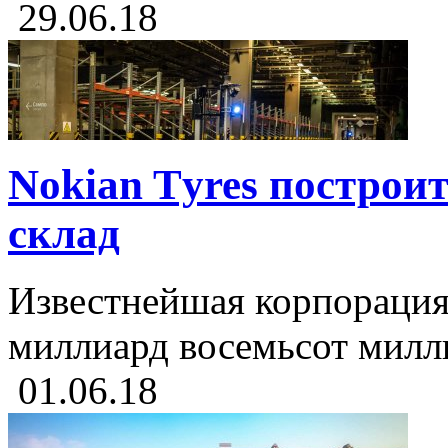
29.06.18
Nokian Tуres построи
склад
Известнейшая корпорация
миллиард восемьсот милли
01.06.18