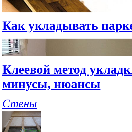
Как укладывать парк
Клеевой метод укладк
минусы, нюансы
Стены