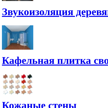
Звукоизоляция дерев
Кафельная плитка св
Кожаные стены