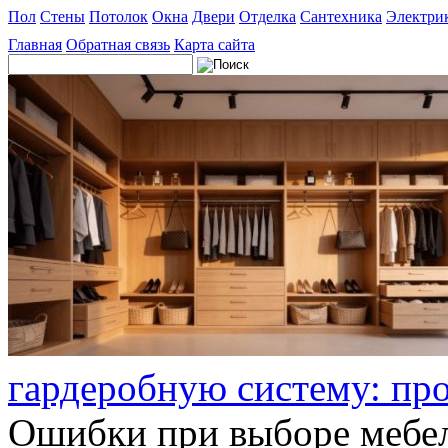
Пол
Стены
Потолок
Окна
Двери
Отделка
Сантехника
Электри
Главная
Обратная связь
Карта сайта
гардеробную систему: пр
Ошибки при выборе мебел