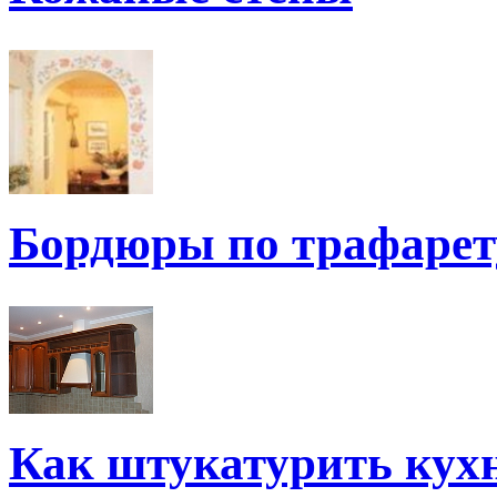
Бордюры по трафарет
Как штукатурить кух