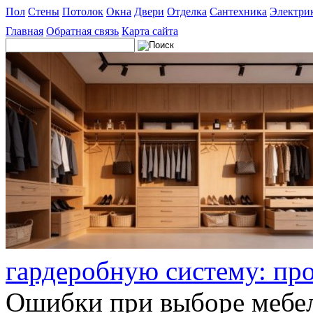
Пол
Стены
Потолок
Окна
Двери
Отделка
Сантехника
Электри
Главная
Обратная связь
Карта сайта
гардеробную систему: пр
Ошибки при выборе мебел