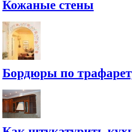
Кожаные стены
Бордюры по трафарет
Как штукатурить кух