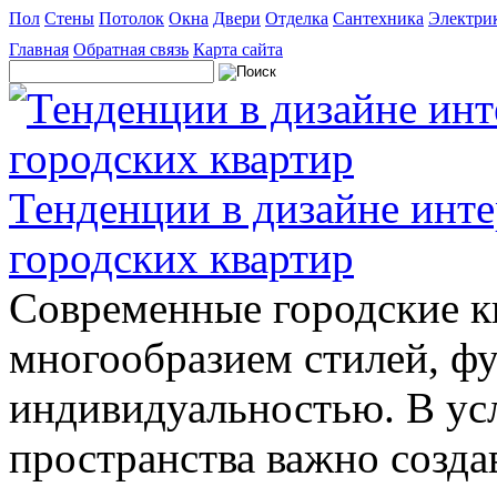
Пол
Стены
Потолок
Окна
Двери
Отделка
Сантехника
Электри
Главная
Обратная связь
Карта сайта
Тенденции в дизайне инт
городских квартир
Современные городские к
многообразием стилей, ф
индивидуальностью. В ус
пространства важно созда