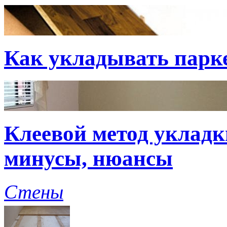
Как укладывать парк
Клеевой метод укладк
минусы, нюансы
Стены