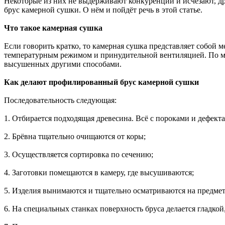
Некоторые из них не выдерживают конкуренции и исчезают, д
брус камерной сушки. О нём и пойдёт речь в этой статье.
Что такое камерная сушка
Если говорить кратко, то камерная сушка представляет собой
температурным режимом и принудительной вентиляцией. По мн
высушенных другими способами.
Как делают профилированный брус камерной сушки
Последовательность следующая:
1. Отбирается подходящая древесина. Всё с пороками и дефект
2. Брёвна тщательно очищаются от коры;
3. Осуществляется сортировка по сечению;
4. Заготовки помещаются в камеру, где высушиваются;
5. Изделия вынимаются и тщательно осматриваются на предмет
6. На специальных станках поверхность бруса делается гладко