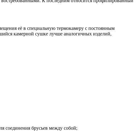
го востребованными. К последним относится профилированный
омещения её в специальную термокамеру с постоянным
шийся камерной сушке лучше аналогичных изделий,
для соединения брусьев между собой;