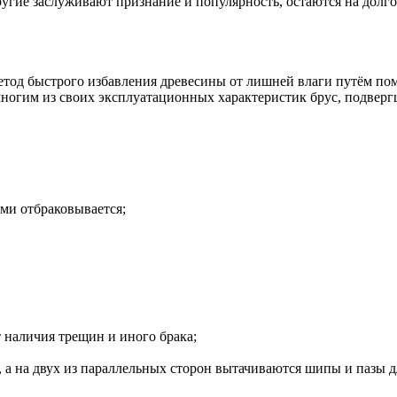
ругие заслуживают признание и популярность, остаются на дол
 метод быстрого избавления древесины от лишней влаги путём п
огим из своих эксплуатационных характеристик брус, подверг
ами отбраковывается;
 наличия трещин и иного брака;
й, а на двух из параллельных сторон вытачиваются шипы и пазы 