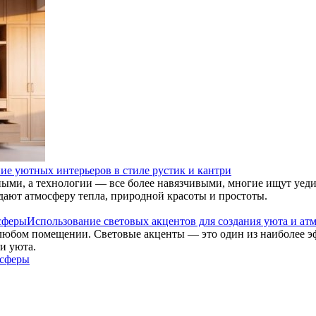
ие уютных интерьеров в стиле рустик и кантри
чными, а технологии — все более навязчивыми, многие ищут уе
здают атмосферу тепла, природной красоты и простоты.
Использование световых акцентов для создания уюта и ат
любом помещении. Световые акценты — это один из наиболее 
и уюта.