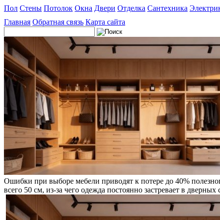
Пол
Стены
Потолок
Окна
Двери
Отделка
Сантехника
Электри
Главная
Обратная связь
Карта сайта
Ошибки при выборе мебели приводят к потере до 40% полезног
всего 50 см, из-за чего одежда постоянно застревает в дверных 