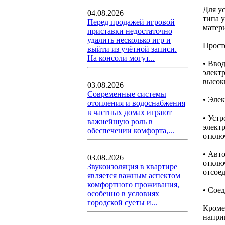
Для у
04.08.2026
типа 
Перед продажей игровой
матери
приставки недостаточно
удалить несколько игр и
Прост
выйти из учётной записи.
На консоли могут...
• Вво
элект
высок
03.08.2026
Современные системы
• Эле
отопления и водоснабжения
в частных домах играют
• Уст
важнейшую роль в
элект
обеспечении комфорта,...
отклю
• Авт
03.08.2026
отклю
Звукоизоляция в квартире
отсое
является важным аспектом
комфортного проживания,
• Сое
особенно в условиях
городской суеты и...
Кроме
напри