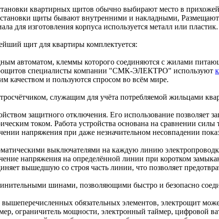
становки квартирных щитов обычно выбирают место в прихожей 
установки щиты бывают внутренними и накладными, Размещают их
ала для изготовления корпуса используется металл или пластик.
ейший щит для квартиры комплектуется:
дным автоматом, клеммы которого соединяются с жилами питаю
рощитов специалисты компании "СМК-ЭЛЕКТРО" используют
им качеством и пользуются спросом во всём мире.
ктросчётчиком, служащим для учёта потребляемой жильцами ква
ройством защитного отключения. Его использование позволяет з
рическим током. Работа устройства основана на сравнении силы 
чении напряжения при даже незначительном несовпадении пока
оматическими выключателями на каждую линию электропроводки
чение напряжения на определённой линии при коротком замыка
диняет вышедшую со строя часть линии, что позволяет предотвра
динительными шинами, позволяющими быстро и безопасно соедин
 вышеперечисленных обязательных элементов, электрощит может
мер, ограничитель мощности, электронный таймер, цифровой ва