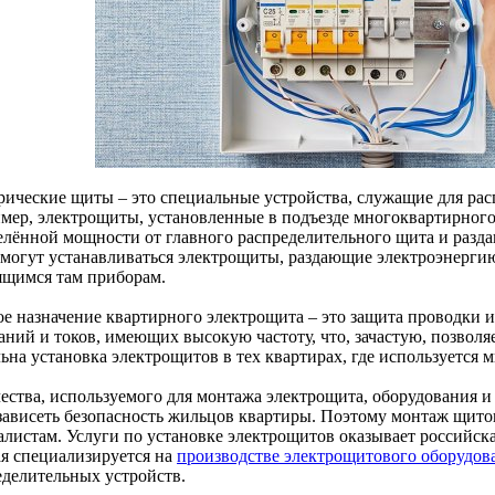
рические щиты – это специальные устройства, служащие для рас
мер, электрощиты, установленные в подъезде многоквартирного
елённой мощности от главного распределительного щита и разда
 могут устанавливаться электрощиты, раздающие электроэнерги
ящимся там приборам.
ое назначение квартирного электрощита – это защита проводки и
аний и токов, имеющих высокую частоту, что, зачастую, позволя
льна установка электрощитов в тех квартирах, где используется
чества, используемого для монтажа электрощита, оборудования и
 зависеть безопасность жильцов квартиры. Поэтому монтаж щито
алистам. Услуги по установке электрощитов оказывает россий
ая специализируется на
производстве электрощитового оборудов
еделительных устройств.