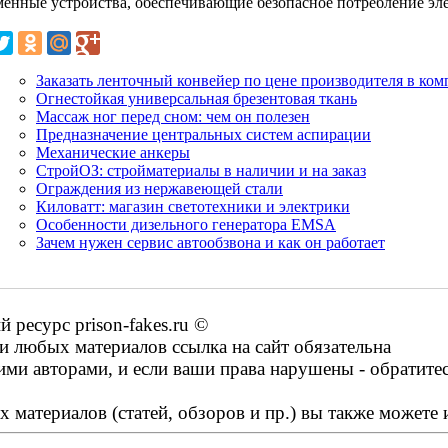
менные устройства, обеспечивающие безопасное потребление эле
Заказать ленточный конвейер по цене производителя в ко
Огнестойкая универсальная брезентовая ткань
Массаж ног перед сном: чем он полезен
Предназначение центральных систем аспирации
Механические анкеры
СтройОЗ: стройматериалы в наличии и на заказ
Ограждения из нержавеющей стали
Киловатт: магазин светотехники и электрики
Особенности дизельного генератора EMSA
Зачем нужен сервис автообзвона и как он работает
ресурс prison-fakes.ru ©
 любых материалов ссылка на сайт обязательна
ими авторами, и если ваши права нарушены - обратите
 материалов (статей, обзоров и пр.) вы также можете