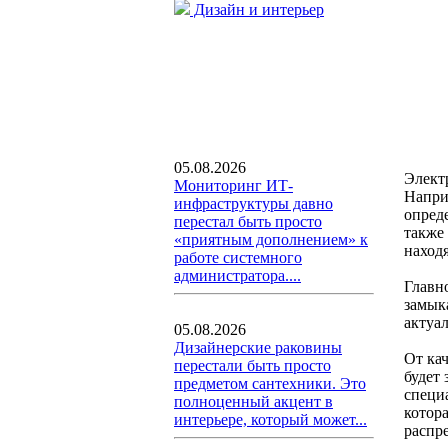
Дизайн и интерьер
05.08.2026
Элект
Мониторинг ИТ-
Напри
инфраструктуры давно
опред
перестал быть просто
также
«приятным дополнением» к
наход
работе системного
администратора....
Главн
замык
актуа
05.08.2026
Дизайнерские раковины
От ка
перестали быть просто
будет
предметом сантехники. Это
специ
полноценный акцент в
котор
интерьере, который может...
распр