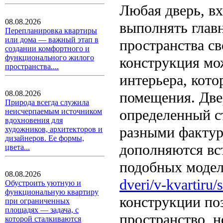
Любая дверь, в
08.08.2026
выполнять глав
Перепланировка квартиры
или дома — важный этап в
пространства с
создании комфортного и
функционального жилого
конструкция мо
пространства....
интерьера, кот
помещения. Две
08.08.2026
Природа всегда служила
определенный с
неисчерпаемым источником
вдохновения для
разными фактур
художников, архитекторов и
дизайнеров. Ее формы,
дополняются вс
цвета...
подобных модел
08.08.2026
dveri/v-kvartiru/
Обустроить уютную и
функциональную квартиру
конструкции поз
при ограниченных
площадях — задача, с
пространство, н
которой сталкиваются