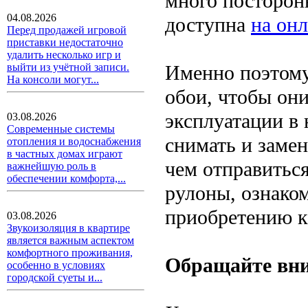
много посторон
04.08.2026
доступна
на онл
Перед продажей игровой
приставки недостаточно
удалить несколько игр и
Именно поэтому
выйти из учётной записи.
На консоли могут...
обои, чтобы он
эксплуатации в
03.08.2026
Современные системы
снимать и заме
отопления и водоснабжения
в частных домах играют
чем отправиться
важнейшую роль в
обеспечении комфорта,...
рулоны, ознако
приобретению к
03.08.2026
Звукоизоляция в квартире
является важным аспектом
комфортного проживания,
Обращайте вни
особенно в условиях
городской суеты и...