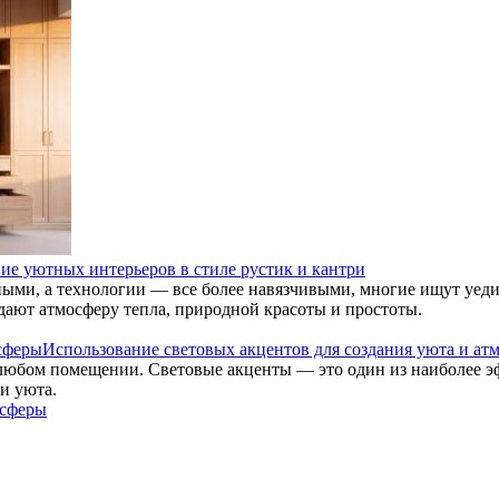
ие уютных интерьеров в стиле рустик и кантри
чными, а технологии — все более навязчивыми, многие ищут уе
здают атмосферу тепла, природной красоты и простоты.
Использование световых акцентов для создания уюта и ат
любом помещении. Световые акценты — это один из наиболее 
и уюта.