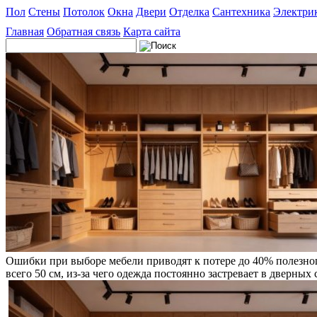
Пол
Стены
Потолок
Окна
Двери
Отделка
Сантехника
Электри
Главная
Обратная связь
Карта сайта
Ошибки при выборе мебели приводят к потере до 40% полезног
всего 50 см, из-за чего одежда постоянно застревает в дверных 