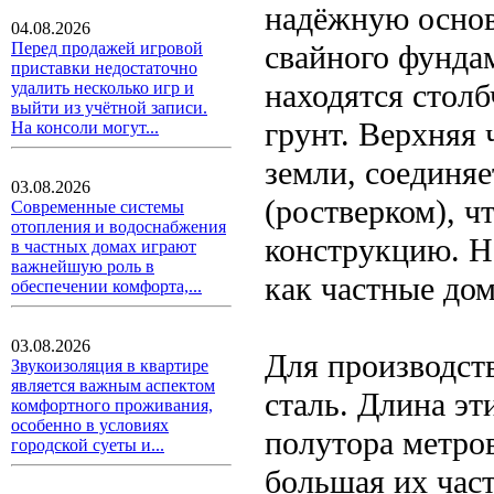
надёжную основ
04.08.2026
свайного фунда
Перед продажей игровой
приставки недостаточно
находятся столб
удалить несколько игр и
выйти из учётной записи.
грунт. Верхняя 
На консоли могут...
земли, соединя
03.08.2026
(ростверком), ч
Современные системы
отопления и водоснабжения
конструкцию. Н
в частных домах играют
важнейшую роль в
как частные дом
обеспечении комфорта,...
03.08.2026
Для производств
Звукоизоляция в квартире
является важным аспектом
сталь. Длина эт
комфортного проживания,
особенно в условиях
полутора метров
городской суеты и...
большая их част