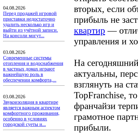
вторых, если об
04.08.2026
Перед продажей игровой
прибыль не заст
приставки недостаточно
удалить несколько игр и
квартир
— отлич
выйти из учётной записи.
На консоли могут...
управления и хо
03.08.2026
Современные системы
На сегодняшний
отопления и водоснабжения
в частных домах играют
актуальны, пер
важнейшую роль в
обеспечении комфорта,...
взглянуть на ст
TopFranchise, т
03.08.2026
Звукоизоляция в квартире
франчайзи терпи
является важным аспектом
комфортного проживания,
грамотное парт
особенно в условиях
городской суеты и...
прибыли.