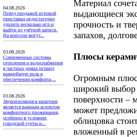
Материал сочета
04.08.2026
выдающиеся экс
Перед продажей игровой
приставки недостаточно
прочность и тве
удалить несколько игр и
выйти из учётной записи.
запахов, долгов
На консоли могут...
03.08.2026
Плюсы керами
Современные системы
отопления и водоснабжения
в частных домах играют
важнейшую роль в
Огромным плюсо
обеспечении комфорта,...
широкий выбор 
03.08.2026
поверхности – 
Звукоизоляция в квартире
является важным аспектом
может предложи
комфортного проживания,
особенно в условиях
облицовка стои
городской суеты и...
вложенный в ре