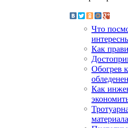
Что посмо
интересн
Как прав
Достопри
Обогрев к
обледене
Как инже
экономит
Тротуарн
материал