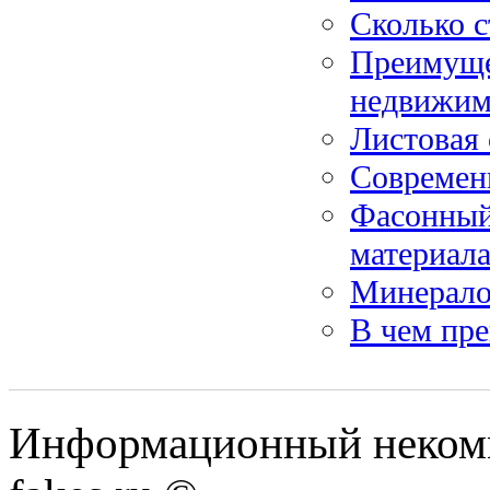
Сколько с
Преимуще
недвижим
Листовая 
Современн
Фасонный
материал
Минерало
В чем пр
Информационный некомме