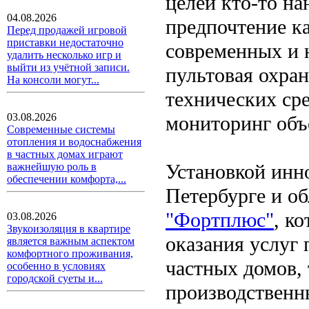
целей кто-то на
04.08.2026
предпочтение к
Перед продажей игровой
приставки недостаточно
современных и 
удалить несколько игр и
выйти из учётной записи.
пультовая охран
На консоли могут...
технических ср
03.08.2026
мониторинг объ
Современные системы
отопления и водоснабжения
в частных домах играют
Установкой инн
важнейшую роль в
обеспечении комфорта,...
Петербурге и о
"Фортплюс"
, к
03.08.2026
Звукоизоляция в квартире
оказания услуг
является важным аспектом
комфортного проживания,
частных домов,
особенно в условиях
городской суеты и...
производственн